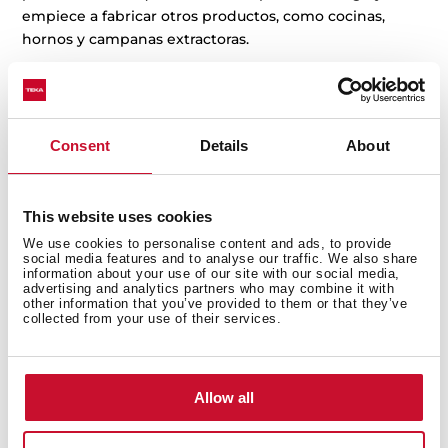
empiece a fabricar otros productos, como cocinas,
hornos y campanas extractoras.
La compañía es reconocida internacionalmente como
una de las marcas pioneras en el nacimiento de los
electrodomésticos de encastre para la cocina.
Consent
Details
About
En el año 1964, la compañía se establece en España
como parte de un proceso de gran expansión
internacional, en el que durante los siguientes años
This website uses cookies
inicia actividades en cinco continentes. Durante este
We use cookies to personalise content and ads, to provide
periodo los productos de la marca obtienen gran
social media features and to analyse our traffic. We also share
reconocimiento, e innumerables premios a nivel
information about your use of our site with our social media,
advertising and analytics partners who may combine it with
internacional, gracias al diseño y alta calidad de sus
other information that you’ve provided to them or that they’ve
productos para cocina y baño.
collected from your use of their services.
Desde los años 70 y durante los siguientes 40 años,
Allow all
Teka se convierte en uno de los principales
patrocinadores deportivos a nivel mundial, formando