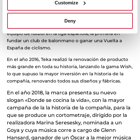
Customize
parte de la historia de clubes como el Real Madrid,
siendo el principal patrocinador de sus divisiones de
fútbol y baloncesto. En estos años la marca logró varios
Deny
hitos, como ser la primera marca en patrocinar a un
equipo de fútbol en la liga española, la primera en
fundar un club de balonmano o ganar una Vuelta a
España de ciclismo.
En el año 2016, Teka realizó la renovación de producto
más grande en toda su historia, lanzando la gama Wish,
lo que supuso la mayor inversión en la historia de la
compañía, renovando todos sus diseños y fábricas.
En el año 2018, la marca presenta su nuevo
slogan «Donde se cocina la vida», con la mayor
campaña de la la historia de la compañía, para la
que se produce un cortometraje, dirigido por la
realizadora Marina Seresesky, nominada a un
Goya y cuya música corre a cargo de Glenn
Hansard, ganador de un Óscar a la mejor música