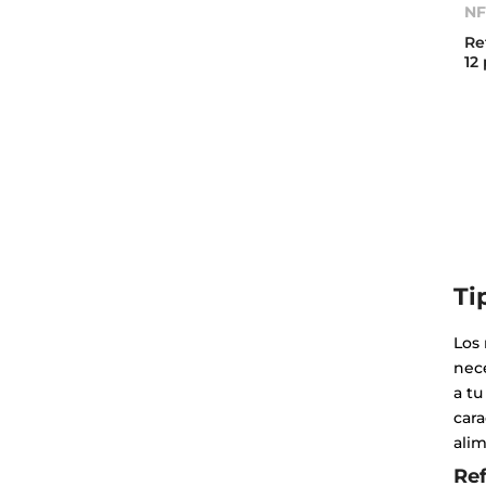
NF
Re
12
Ti
Los 
nec
a t
cara
ali
Re