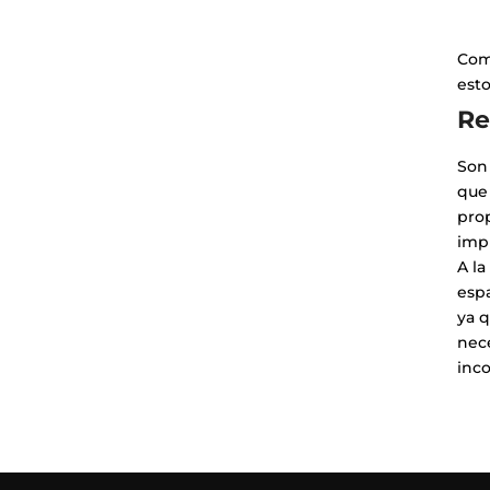
Comp
esto
Re
Son 
que 
pro
impi
A la
espa
ya 
nece
inc