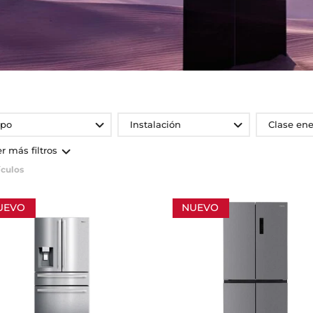
ipo
Instalación
Clase ene
er más filtros
ículos
UEVO
NUEVO