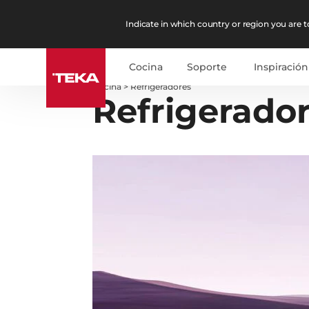
Indicate in which country or region you are to
Cocina
Soporte
Inspiración
Cocina
>
Refrigeradores
Refrigerado