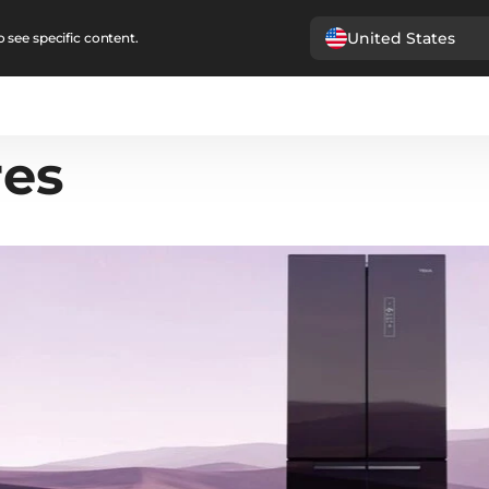
United States
 see specific content.
res