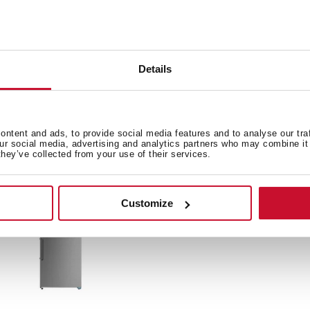
R 10520 GBK
RMF 77960 GBK MX
igobar 4 pies de Libre
Refrigerador Four Door 19
stalación
pies de Libre Instalación
Details
ntent and ads, to provide social media features and to analyse our tra
our social media, advertising and analytics partners who may combine it 
they’ve collected from your use of their services.
Customize