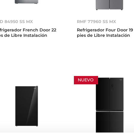
D 84950 SS MX
RMF 77960 SS MX
frigerador French Door 22
Refrigerador Four Door 19
es de Libre Instalación
pies de Libre Instalación
NUEVO