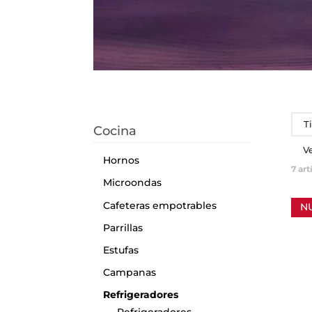
T
Cocina
V
Hornos
7
art
Microondas
Cafeteras empotrables
N
Parrillas
Estufas
Campanas
Refrigeradores
Refrigeradores