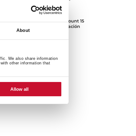
RTF 34700 SS
Refrigerador Top Mount 15
pies de Libre Instalación
About
ffic. We also share information
with other information that
Allow all