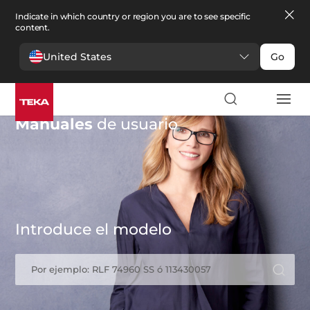
Indicate in which country or region you are to see specific
content.
United States
Go
Manuales
de usuario
Introduce el modelo
Por ejemplo: RLF 74960 SS ó 113430057