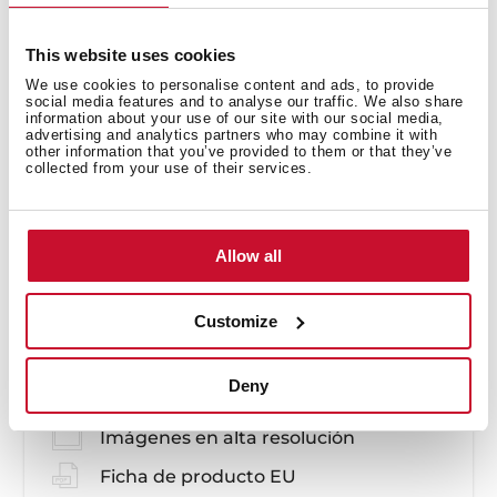
This website uses cookies
We use cookies to personalise content and ads, to provide
social media features and to analyse our traffic. We also share
information about your use of our site with our social media,
advertising and analytics partners who may combine it with
SteakMaster
other information that you’ve provided to them or that they’ve
REF. 111000037
collected from your use of their services.
Instrucciones de instalación
Guía de mantenimiento y limpieza
Allow all
Manual de usuario
Customize
Guía de cocinado
Ficha de producto
Deny
Dibujo técnico
Imágenes en alta resolución
Ficha de producto EU