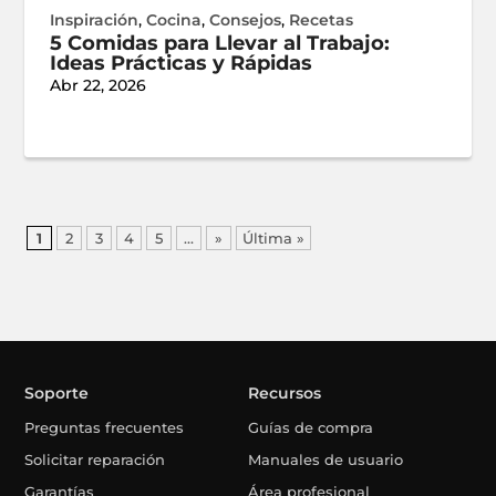
Inspiración
,
Cocina
,
Consejos
,
Recetas
5 Comidas para Llevar al Trabajo:
Ideas Prácticas y Rápidas
Abr 22, 2026
1
2
3
4
5
...
»
Última »
Soporte
Recursos
Preguntas frecuentes
Guías de compra
Solicitar reparación
Manuales de usuario
Garantías
Área profesional