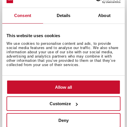
Consent
Details
About
This website uses cookies
Recetas
,
Cocina
,
Inspiración
We use cookies to personalise content and ads, to provide
Recetas de galletas: 5 opciones
social media features and to analyse our traffic. We also share
information about your use of our site with our social media,
fáciles para preparar en casa
advertising and analytics partners who may combine it with
Jul 8, 2026
other information that you’ve provided to them or that they’ve
collected from your use of their services.
Allow all
Customize
Deny