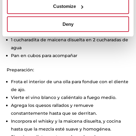
200 g de queso Gruyère rallado
Customize
200 g de queso Emmental rallado
1 diente de ajo
1 taza de vino blanco seco
Deny
2 cucharadas de whisky
1 cucharadita de maicena disuelta en 2 cucharadas de
agua
Pan en cubos para acompañar
Preparación:
Frota el interior de una olla para fondue con el diente
de ajo.
Vierte el vino blanco y caliéntalo a fuego medio.
Agrega los quesos rallados y remueve
constantemente hasta que se derritan.
Incorpora el whisky y la maicena disuelta, y cocina
hasta que la mezcla esté suave y homogénea.