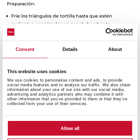
Preparación:
Fríe los triángulos de tortilla hasta que estén
crujientes y escúrrelos en papel absorbente.
Calienta la salsa verde en una sartén grande.
Agrega las tortillas fritas a la salsa y mezcla bien.
En otra sartén, fríe los huevos al gusto.
Consent
Details
About
Sirve los chilaquiles en platos individuales, coloca un
huevo encima y adorna con crema, queso y cebolla.
This website uses cookies
Tip Teka: Acompaña con un café preparado al gusto de
We use cookies to personalise content and ads, to provide
social media features and to analyse our traffic. We also share
papá en la
cafetera automática empotrable Teka
, donde
information about your use of our site with our social media,
ahora podrán disfrutar de cápsulas de Nesspresso,
advertising and analytics partners who may combine it with
other information that you’ve provided to them or that they’ve
DolceGusto o Tassimo.
collected from your use of their services.
Fondue de Queso y Whisky
Ingredientes:
Allow all