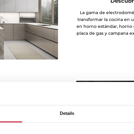
Descubre
La gama de electrodomést
transformar la cocina en u
en horno estándar, horno 
placa de gas y campana ex
negro mate
Details
G1 cuentan con un exclusivo
e se asemeja al terciopelo,
bre aportan un toque de