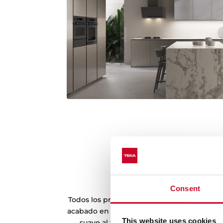
Acabado exclusivo en 
Consent
Todos los productos de la edición Infinity 
acabado en negro mate, con una textura qu
This website uses cookies
suave al tacto. Los remates en color co