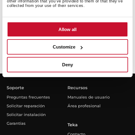
other information that you’ve provided to them or that they’ve
collected from your use of their services.
Allow all
He leído y acepto la
Política de Privacidad
Customize
Deny
Soporte
Recursos
Preguntas frecuentes
Manuales de usuario
Solicitar reparación
Área profesional
Solicitar instalación
Garantías
Teka
Contacto