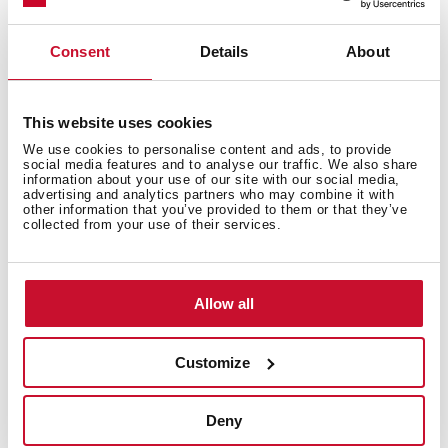
En un cazo, añade las fresas y el azúcar. Cocina a
fuego medio hasta que las fresas se deshagan y la
Consent
Details
About
mezcla espese formando una mermelada.
Retira del fuego y deja enfriar completamente antes
de usar.
This website uses cookies
We use cookies to personalise content and ads, to provide
Montar las cartas dulces:
social media features and to analyse our traffic. We also share
information about your use of our site with our social media,
Corta cuadrados de la masa de hojaldre y coloca una
advertising and analytics partners who may combine it with
cucharada de la mermelada fría en el centro de cada
other information that you’ve provided to them or that they’ve
collected from your use of their services.
uno.
Dobla tres de las esquinas hacia adentro para formar
un sobre.
Allow all
Hornear:
Pincela los sobres de hojaldre con yema de huevo
Customize
para darles un acabado brillante.
Hornea a
180 °C durante 15-20 minutos
, o hasta que
Deny
estén dorados.