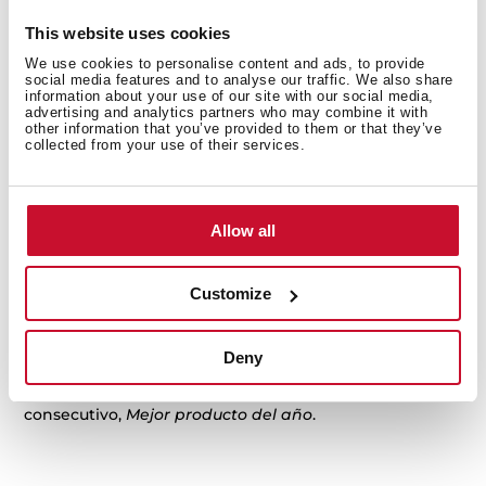
Barajas. Además desplegará una lona gigante en la
This website uses cookies
céntrica Calle Mayor, junto al Mercado de San Miguel y
la Plaza Mayor.
We use cookies to personalise content and ads, to provide
social media features and to analyse our traffic. We also share
information about your use of our site with our social media,
En Barcelona se cubrirán 9 líneas de autobuses y un
advertising and analytics partners who may combine it with
tranvía que atraviesa la Diagonal. En Bilbao se ha
other information that you’ve provided to them or that they’ve
collected from your use of their services.
instalado otra lona gigante en la Plaza de Indautxu.
Además la marca ocupará varios monopostes en Sevilla,
Granada, Valencia, Santander, Zaragoza, Madrid y
Barcelona. En este caso, la duración de la publicidad se
Allow all
prolongará a lo largo de seis meses para obtener el
mejor retorno de la inversión.
Customize
El horno Hydroclean® es uno de los productos con
mejor acogida por los clientes. En 2013 ha recibido
Deny
varios premios internacionales, los últimos en Malasia y
Portugal, donde ha sido elegido, por segundo año
consecutivo,
Mejor producto del año
.