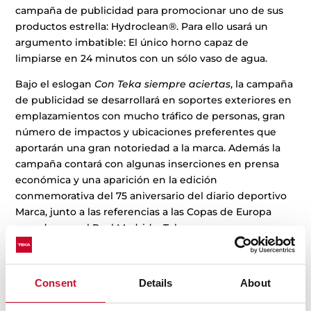
campaña de publicidad para promocionar uno de sus
productos estrella: Hydroclean®. Para ello usará un
argumento imbatible: El único horno capaz de
limpiarse en 24 minutos con un sólo vaso de agua.
Bajo el eslogan
Con Teka siempre aciertas
, la campaña
de publicidad se desarrollará en soportes exteriores en
emplazamientos con mucho tráfico de personas, gran
número de impactos y ubicaciones preferentes que
aportarán una gran notoriedad a la marca. Además la
campaña contará con algunas inserciones en prensa
económica y una aparición en la edición
conmemorativa del 75 aniversario del diario deportivo
Marca, junto a las referencias a las Copas de Europa
ganadas por el Real Madrid y Teka.
Los soportes utilizados son monopostes, autobuses y
emplazamientos destacados en las principales
Consent
Details
About
ciudades españolas. En Madrid, estará presente con
vinilos en la estación de Atocha y Aeropuerto de