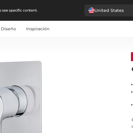
United States
 see specific content.
Diseño
Inspiración