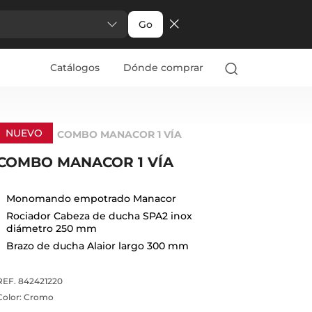
Go
Catálogos
Dónde comprar
NUEVO
COMBO MANACOR 1 VÍA
COMBO MANACOR 1 VÍA
Monomando empotrado Manacor
Rociador Cabeza de ducha SPA2 inox
diámetro 250 mm
Brazo de ducha Alaior largo 300 mm
REF. 842421220
Color:
Cromo