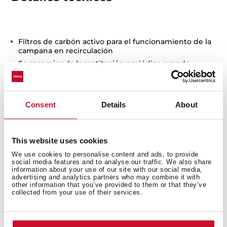
Filtros de carbón activo para el funcionamiento de la
campana en recirculación
Se recomienda la sustitución periódica cuando
pierden poder purificador
Disponible para campanas: INTEGRA 665/965
Modelo rectangular
Consent
Details
About
This website uses cookies
We use cookies to personalise content and ads, to provide
social media features and to analyse our traffic. We also share
information about your use of our site with our social media,
advertising and analytics partners who may combine it with
other information that you’ve provided to them or that they’ve
También te puede interesar
collected from your use of their services.