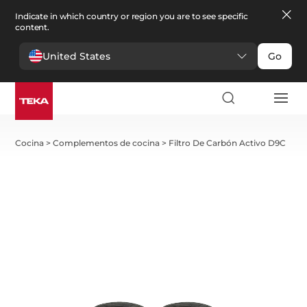
Indicate in which country or region you are to see specific
content.
United States
Go
Cocina
>
Complementos de cocina
>
Filtro De Carbón Activo D9C