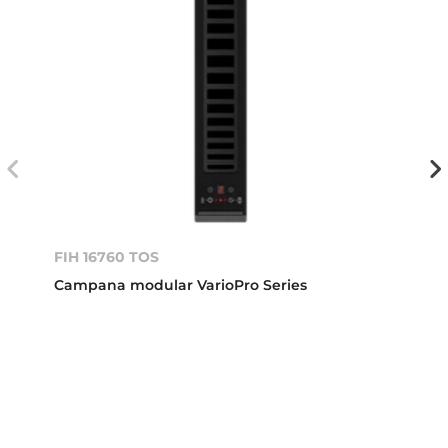
FIH 16760 TOS
Campana modular VarioPro Series