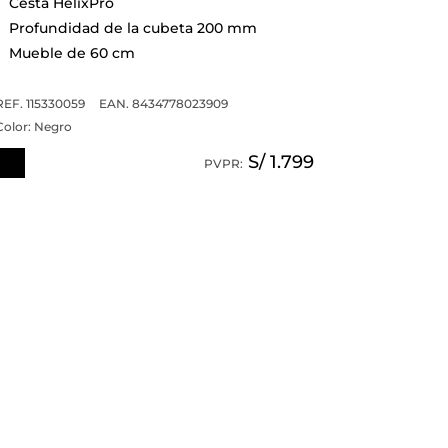
Cesta HelixPro
Profundidad de la cubeta 200 mm
Mueble de 60 cm
REF. 115330059
EAN. 8434778023909
Color:
Negro
S/ 1.799
PVPR: