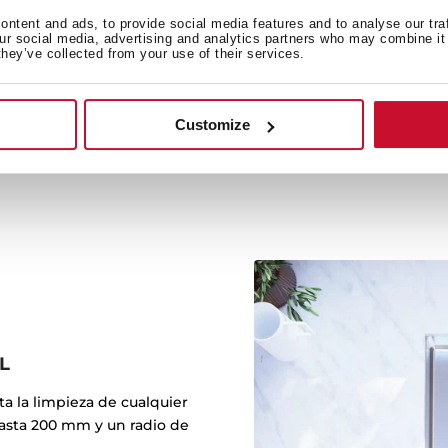
El nuevo diseño patentado
ntent and ads, to provide social media features and to analyse our tra
our social media, advertising and analytics partners who may combine it 
toque minimalista al fr
they’ve collected from your use of their services.
práctico. Cuenta con el 
elimina cualquier barre
evitando la prol
Customize
L
ta la limpieza de cualquier
asta 200 mm y un radio de