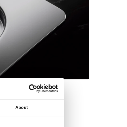
About
estilla HelixPro