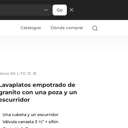
Go
Catálogos
Dónde comprar
Nova 60 L-TG 1C 1E
Lavaplatos empotrado de
granito con una poza y un
escurridor
Una cubeta y un escurridor
Válvula canasta 3 ½” + sifón