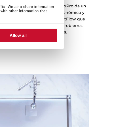
 e innovador de la cestilla HelixPro da un
ffic. We also share information
with other information that
egadero gracias a su aspecto ergonómico y
nuevo sistema de drenaje PerfectFlow que
ra para que el agua evacue sin problema,
iferación de suciedad y bacterias.
Allow all