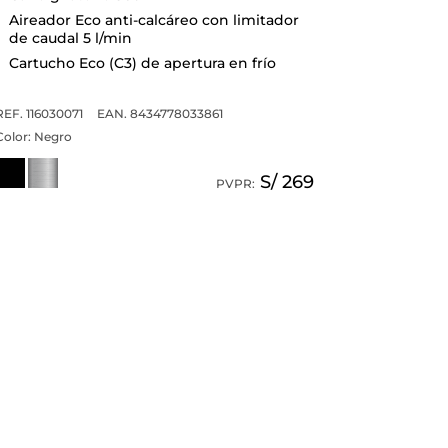
Aireador Eco anti-calcáreo con limitador
de caudal 5 l/min
Cartucho Eco (C3) de apertura en frío
REF. 116030071
EAN. 8434778033861
Color:
Negro
S/ 269
PVPR: