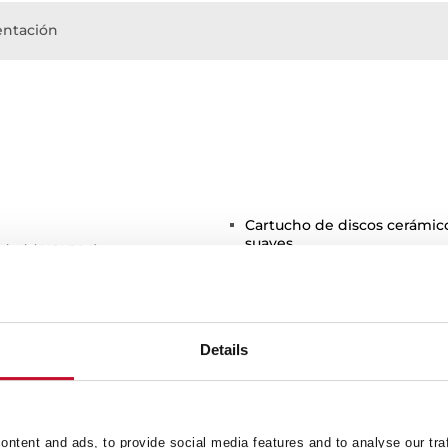
ntación
Cartucho de discos cerámico
suaves
dad (AISI 304)
Sistema de instalación muy 
Latiguillos de alta resistenc
de caudal 5 l/min
orro de agua y energía
Details
ntent and ads, to provide social media features and to analyse our tra