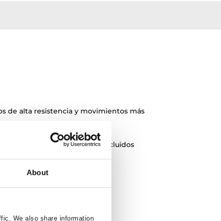
s de alta resistencia y movimientos más
fácil y rápida EasyQuick
ia 3/8” con adaptadores a 1/2” incluidos
About
ffic. We also share information