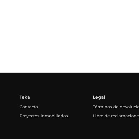
Teka
Legal
Contacto
Términos de devoluci
Proyectos inmobiliarios
Libro de reclamacion
Noticias
Sobre nosotros