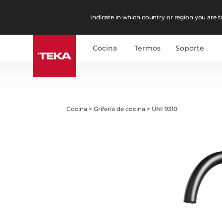
Indicate in which country or region you are to
Cocina
Termos
Soporte
Cocina
>
Grifería de cocina
>
UNI 9310