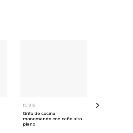
IC 915
IC 915
Grifo de cocina
Grifo de coci
monomando con caño alto
monomando c
plano
plano