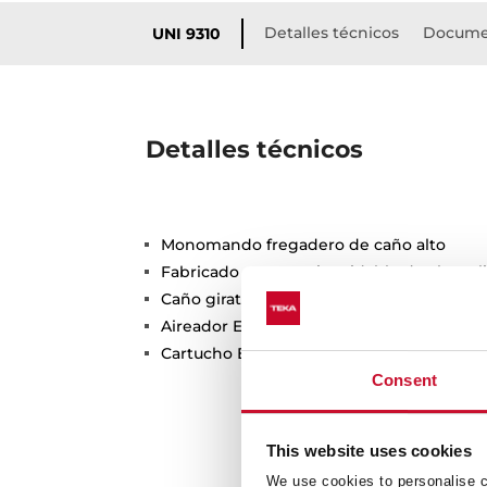
Detalles técnicos
Docume
UNI 9310
Detalles técnicos
Monomando fregadero de caño alto
Fabricado en acero inoxidable de alta cali
Caño giratorio 360º
Aireador Eco anti-calcáreo con limitador 
Cartucho Eco (C3) de apertura en frío, ah
Consent
This website uses cookies
We use cookies to personalise co