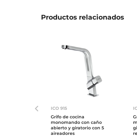
Productos
relacionados
ICO 915
I
Grifo de cocina
G
monomando con caño
m
abierto y giratorio con 5
g
aireadores
r