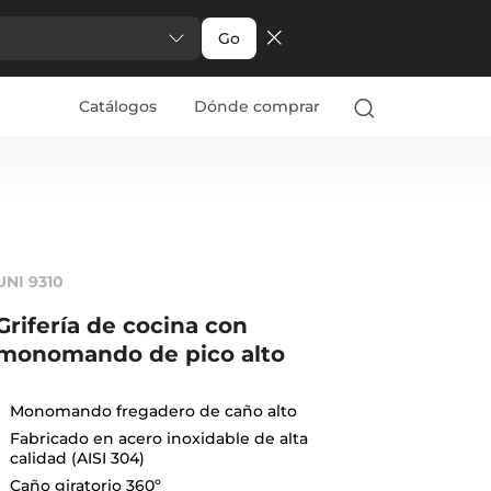
Go
Catálogos
Dónde comprar
UNI 9310
Grifería de cocina con
monomando de pico alto
Monomando fregadero de caño alto
Fabricado en acero inoxidable de alta
calidad (AISI 304)
Caño giratorio 360º