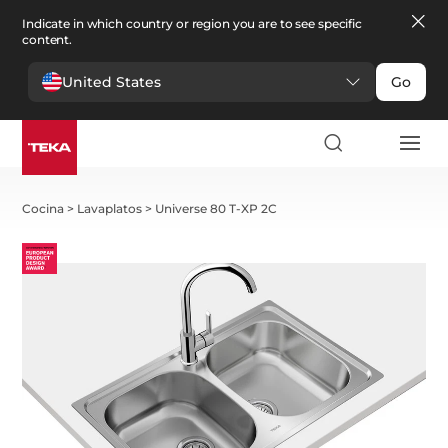
Indicate in which country or region you are to see specific
content.
United States
Go
Cocina
>
Lavaplatos
>
Universe 80 T-XP 2C