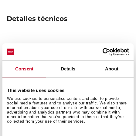
Detalles técnicos
Acero Inoxidable 18/10 Aisi 304, Acabado pulido
Dos cubetas
Instalación por encastre
Desagüe con válvula canasta 3½"
Consent
Details
About
Profundidad de cubeta 170 mm
Mueble de 80 cm
This website uses cookies
We use cookies to personalise content and ads, to provide
social media features and to analyse our traffic. We also share
information about your use of our site with our social media,
advertising and analytics partners who may combine it with
other information that you’ve provided to them or that they’ve
collected from your use of their services.