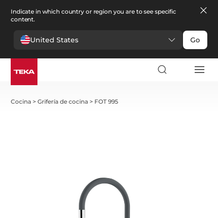
Indicate in which country or region you are to see specific
content.
United States
Go
Cocina
>
Grifería de cocina
>
FOT 995