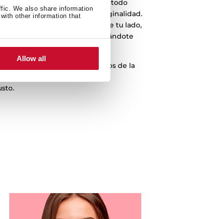
nte arraigados en la empresa y todo
ffic. We also share information
: honestidad, generosidad y originalidad.
with other information that
os para ti, y siempre estamos de tu lado,
roblemas del día a día y facilitándote
en nuestra mano.
Allow all
, hemos apostado por productos de la
s actual y original, las mejores
sto.