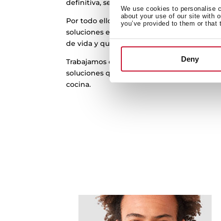
definitiva, se viven momentos inolvidables.
We use cookies to personalise co
about your use of our site with 
Por todo ello, diseñamos y fabricamos ele
you’ve provided to them or that 
soluciones e innovaciones reales a cocina, 
de vida y que estén en armonía con tu hog
Deny
Trabajamos cada día para entender tus nec
soluciones que te ayuden a descubrir nueva
cocina.