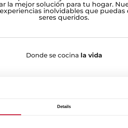
ar la mejor solución para tu hogar. Nue
r experiencias inolvidables que puedas
seres queridos.
Donde se cocina
la vida
eka diseñamos
Nuestra marca, de origen a
 tu cocina. Porque es aquí
cuidando la calidad, tecno
e los mejores momentos de
Teka son reconocidos mundi
precisión, y a día de hoy, t
continúa trabajando de man
Details
el lugar donde se prepara
productos de las mejores f
ueña, se comparte, se charla,
excelencia.
cen planes de vida y, en