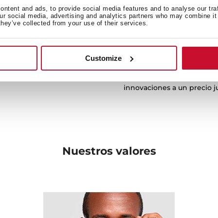
Nuestros valores, fuerteme
ntent and ads, to provide social media features and to analyse our tra
nuestro equipo, son claros
our social media, advertising and analytics partners who may combine it 
ctrodomésticos que aporten
they’ve collected from your use of their services.
Esto significa que trabajam
que se adapten a tu estilo
ayudándote a resolver tus p
ar.
cualquier ayuda que esté 
Customize
esidades y aportar nuevas
Desde nuestros comienzos
s posibilidades en la
mejor calidad, el diseño má
innovaciones a un precio ju
Nuestros
valores