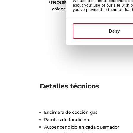
We use cookies to personalise co
¿Necesitas inspiración a la hora de coc
about your use of our site with 
colecciones de recetas y atrévete a p
you’ve provided to them or that 
Deny
Detalles técnicos
Encimera de cocción gas
Parrillas de fundición
Autoencendido en cada quemador