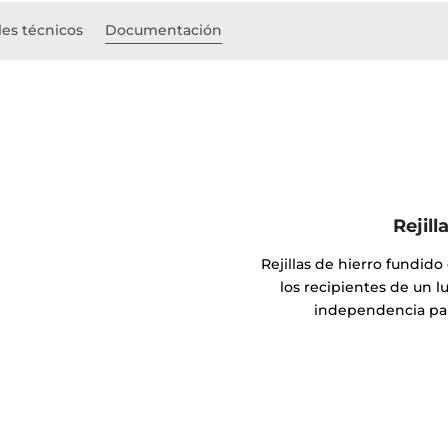
les técnicos
Documentación
Rejil
Rejillas de hierro fundid
los recipientes de un l
independencia par