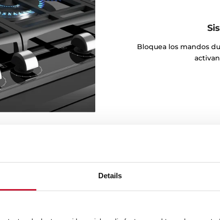
Si
Bloquea los mandos dur
activan
Details
para el día a día