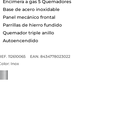
Encimera a gas 5 Quemadores
Base de acero inoxidable
Panel mecánico frontal
Parrillas de hierro fundido
Quemador triple anillo
Autoencendido
REF. 112610065
EAN. 8434778023022
Color:
Inox