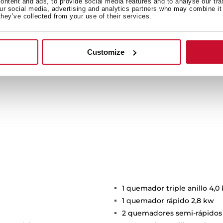
ntent and ads, to provide social media features and to analyse our tra
inar? Descubre nuestras
our social media, advertising and analytics partners who may combine it 
robarlas.
+ Ver recetas
they’ve collected from your use of their services.
Customize
1 quemador triple anillo 4,0
1 quemador rápido 2,8 kw
2 quemadores semi-rápidos 1