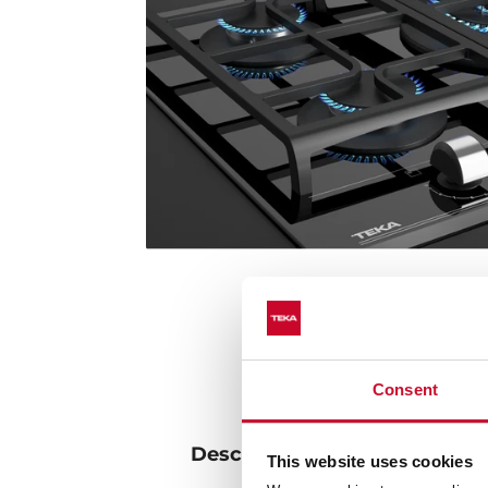
Consent
Descubre las mejores recetas 
This website uses cookies