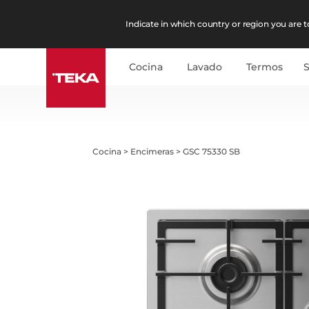
Indicate in which country or region you are to
Cocina
Lavado
Termos
Cocina
>
Encimeras
>
GSC 75330 SB