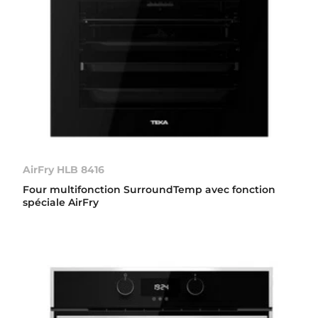
AirFry HLB 8416
Four multifonction SurroundTemp avec fonction
spéciale AirFry