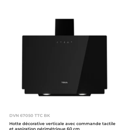
DVN 67050 TTC BK
Hotte décorative verticale avec commande tactile
et aspiration périmétrique 60 cm