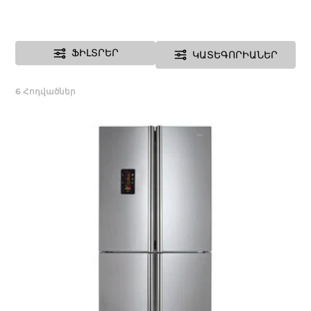
ՖԻԼՏՐԵՐ
ԿԱՏԵԳՈՐԻԱՆԵՐ
6
Հոդվածներ