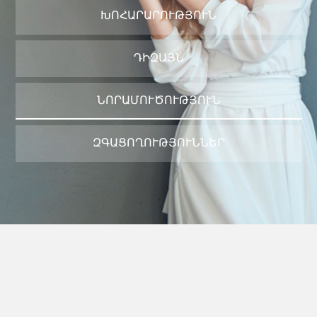
ԽՈՀԱՐԱՐՈՒԹՅՈՒՆ
ԴԻԶԱՅՆ
ՆՈՐԱՄՈՒԾՈՒԹՅՈՒՆ
ԶԳԱՑՈՂՈՒԹՅՈՒՆՆԵՐ