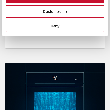
Customize
Innovation
,
Inspiration
Do you know the history of the
Deny
refrigerator?
Օգս 1, 2019