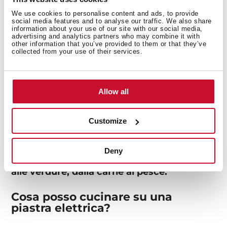
semplificano le attività quotidiane senza
occupare troppo spazio. Un supporto
We use cookies to personalise content and ads, to provide
social media features and to analyse our traffic. We also share
essenziale per la routine in cucina.
information about your use of our site with our social media,
advertising and analytics partners who may combine it with
other information that you’ve provided to them or that they’ve
Griglie elettriche e soluzioni compatte
collected from your use of their services.
Le griglie elettriche e le soluzioni di cottura
compatte di Teka sono ideali per gli utenti
che cercano versatilità in un formato
Allow all
ridotto. Alcuni modelli sono dotati di una
doppia funzione che consente di utilizzarli
chiusi come griglia a contatto o
Customize
completamente aperti come piastra piatta.
Questo design offre una maggiore
flessibilità e una superficie di cottura più
Deny
ampia, perfetta per preparare facilmente
ed efficacemente qualsiasi cosa, dai panini
alle verdure, dalla carne al pesce.
Cosa posso cucinare su una
piastra elettrica?