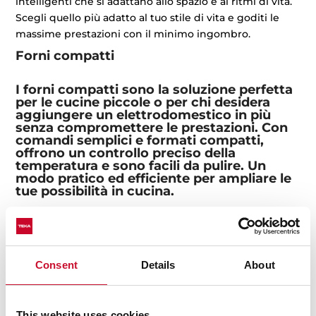
intelligenti che si adattano allo spazio e ai ritmi di vita.
Scegli quello più adatto al tuo stile di vita e goditi le
massime prestazioni con il minimo ingombro.
Forni compatti
I forni compatti sono la soluzione perfetta
per le cucine piccole o per chi desidera
aggiungere un elettrodomestico in più
senza compromettere le prestazioni. Con
comandi semplici e formati compatti,
offrono un controllo preciso della
temperatura e sono facili da pulire. Un
modo pratico ed efficiente per ampliare le
tue possibilità in cucina.
Elettrodomestici convenzionali
La nostra gamma di elettrodomestici
Consent
Details
About
convenzionali offre semplicità e affidabilità
per l’uso quotidiano. Che si tratti di
riscaldare, tostare o cucinare ricette di
base, questi dispositivi compatti
This website uses cookies