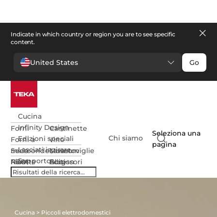
Indicate in which country or region you are to see specific
content.
United States
Go
Cucina
Infinity Design
Forni
Cantinette
Seleziona una
Chi siamo
Edizioni speciali
Forni a
vino
pagina
Lasciati ispirare
microonde
Serie
Lavastoviglie
Museum
Supporto
Piani
NEO
Ricette
Accessori
Edition
Blog
cottura
Van
Assistenza
da
Infinity
Domande
Cappe
Gogh
clienti
cucina
G1
frequenti
Refrigerazione
Centri
Edition
Manuali
assistenza
utente
Cucina
>
Piccoli elettrodomestici