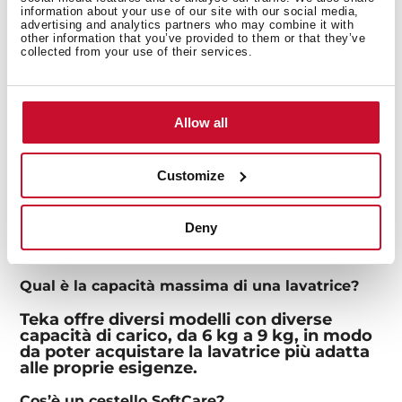
information about your use of our site with our social media,
Lavatrici a libera installazione
advertising and analytics partners who may combine it with
other information that you’ve provided to them or that they’ve
collected from your use of their services.
I modelli più avanzati della gamma di
lavatrici a libera installazione di Teka sono
dotati di motori T-Inverter, che offrono una
maggiore durata ed efficienza riducendo al
minimo il rumore, appena 50 decibel.
Allow all
Acquistando una lavatrice a libera
installazione, potrai usufruire di 15 diversi
programmi di lavaggio. Dovrai quindi solo
Customize
scegliere quello più adatto al momento, da
un programma super rapido di 12 minuti a
programmi antiallergici e programmi
Deny
specifici in base al tipo di macchia, come
macchie di olio e caffè.
Qual è la capacità massima di una lavatrice?
Teka offre diversi modelli con diverse
capacità di carico, da 6 kg a 9 kg, in modo
da poter acquistare la lavatrice più adatta
alle proprie esigenze.
Cos’è un cestello SoftCare?