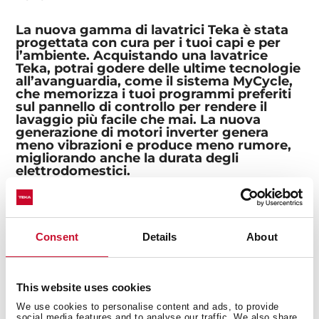
La nuova gamma di lavatrici Teka è stata
progettata con cura per i tuoi capi e per
l’ambiente. Acquistando una lavatrice
Teka, potrai godere delle ultime tecnologie
all’avanguardia, come il sistema MyCycle,
che memorizza i tuoi programmi preferiti
sul pannello di controllo per rendere il
lavaggio più facile che mai. La nuova
generazione di motori inverter genera
meno vibrazioni e produce meno rumore,
migliorando anche la durata degli
elettrodomestici.
Lavatrici da incasso
Sul sito web di Teka puoi trovare lavatrici
da incasso da 8 kg e 9 kg che, una volta
Consent
Details
About
chiuso l’oblò, diventano invisibili. Inoltre, i
motori inverter rendono le lavatrici da
incasso estremamente silenziose, così
potrai fare il bucato di notte e risparmiare
This website uses cookies
sulla bolletta dell’elettricità senza
We use cookies to personalise content and ads, to provide
compromettere il tuo sonno.
social media features and to analyse our traffic. We also share