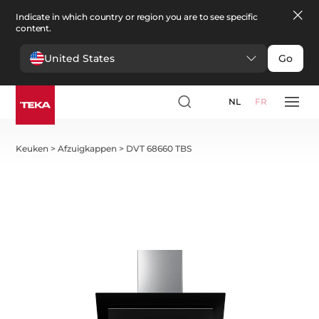
Indicate in which country or region you are to see specific
content.
United States
Go
NL
FR
Keuken
>
Afzuigkappen
>
DVT 68660 TBS