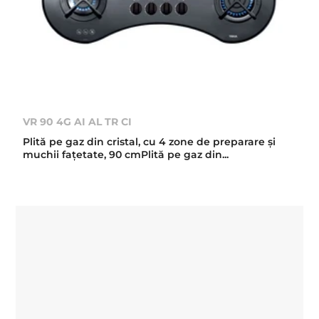
VR 90 4G AI AL TR CI
Plită pe gaz din cristal, cu 4 zone de preparare şi
muchii faţetate, 90 cmPlită pe gaz din...