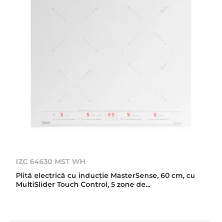
IZC 64630 MST WH
Plită electrică cu inducţie MasterSense, 60 cm, cu
MultiSlider Touch Control, 5 zone de...