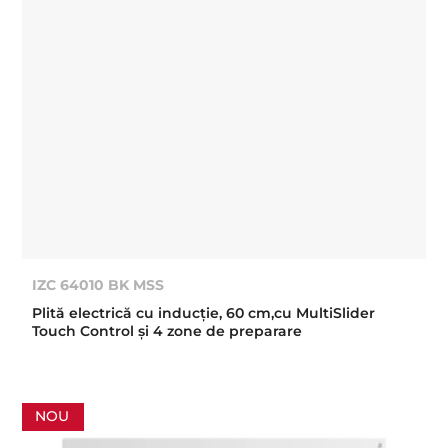
IZC 64010 BK MSS
Plită electrică cu inducţie, 60 cm,cu MultiSlider
Touch Control şi 4 zone de preparare
NOU