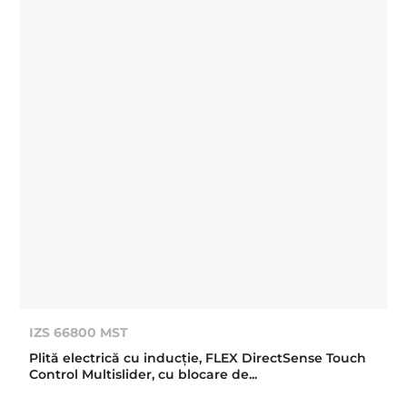
IZS 66800 MST
Plită electrică cu inducţie, FLEX DirectSense Touch
Control Multislider, cu blocare de...