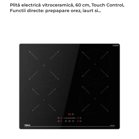
Plită electrică vitroceramică, 60 cm, Touch Control,
Functii directe: prepapare orez, iaurt si...