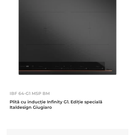
IBF 64-G1 MSP BM
Plită cu inducție Infinity G1. Ediție specială
Italdesign Giugiaro