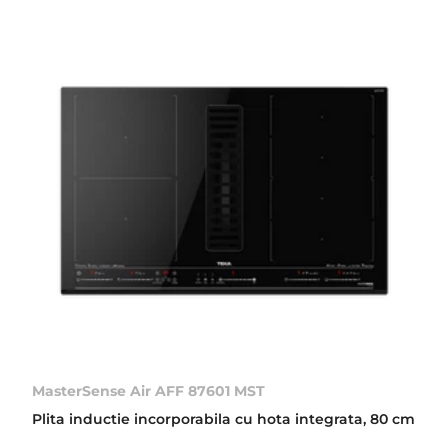
MasterSense Air AFF 87601 MST
Plita inductie incorporabila cu hota integrata, 80 cm