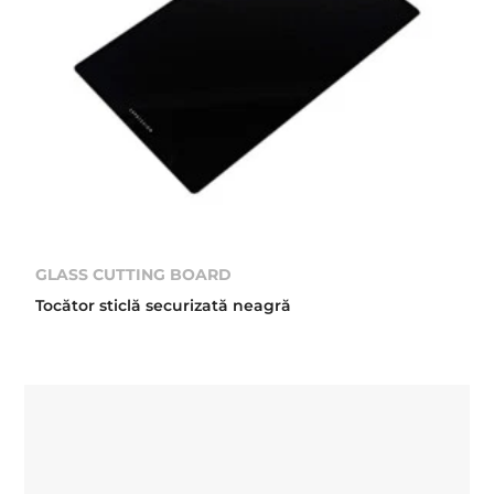
GLASS CUTTING BOARD
Tocător sticlă securizată neagră