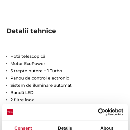
Detalii tehnice
Hotă telescopică
Motor EcoPower
5 trepte putere + 1 Turbo
Panou de control electronic
Sistem de iluminare automat
Bandă LED
2 filtre inox
Panou frontal cu posibilitatea de înlocuire (ex: cu
panou identic cu mobilă de bucătărie)
Panou frontal din cristal alb
Free Outlet: 393 m3/h
Consent
Details
About