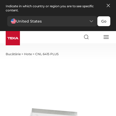
Indicate in which country or region you are to see specific
content.
United States
Go
Bucătărie
>
Hote
>
CNL 6415 PLUS