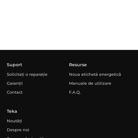
Suport
Resurse
Solicitați o reparație
Noua etichetă energetică
Garanții
Manuale de utilizare
Contact
F.A.Q.
Teka
Noutăți
Despre noi