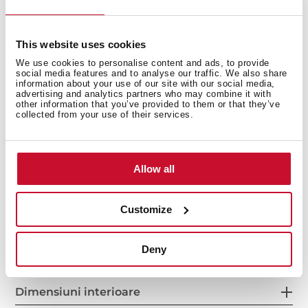
Turbo: 385 m3/h
Max.: 293 m3/h
Min.: 141 m3/h
This website uses cookies
Nivel zgomot conform UE 65/2014:
We use cookies to personalise content and ads, to provide
social media features and to analyse our traffic. We also share
Turbo: 69 dB
information about your use of our site with our social media,
advertising and analytics partners who may combine it with
Max.: 64 dB
other information that you’ve provided to them or that they’ve
Min.: 52 dB
collected from your use of their services.
Clasa energetică: A
Allow all
Customize
Deny
Dimensiuni interioare