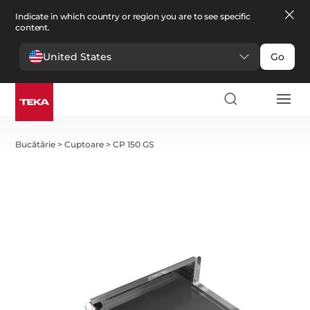
Indicate in which country or region you are to see specific
content.
United States
Go
Bucătărie
>
Cuptoare
>
CP 150 GS