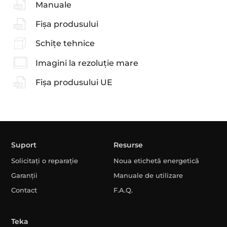
Manuale
Fișa produsului
Schițe tehnice
Imagini la rezoluție mare
Fișa produsului UE
Suport
Resurse
Solicitați o reparație
Noua etichetă energetică
Garanții
Manuale de utilizare
Contact
F.A.Q.
Teka