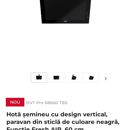
NOU
DVT Pro 68660 TBS
Hotă şemineu cu design vertical,
paravan din sticlă de culoare neagră,
Funcţie Fresh AIR, 60 cm