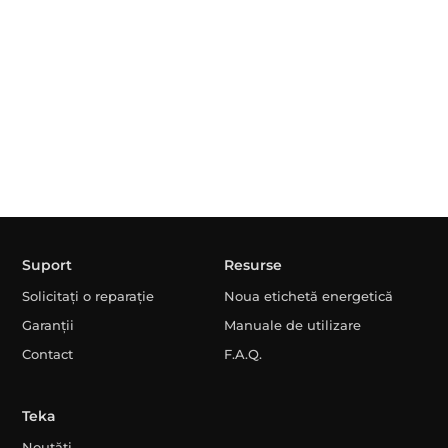
Suport
Resurse
Solicitați o reparație
Noua etichetă energetică
Garanții
Manuale de utilizare
Contact
F.A.Q.
Teka
Noutăți