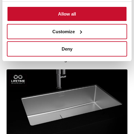
Chiuvete cu garanție pe viață
Chiuvetele Teka sunt definite prin calitate superioară,
Allow all
durabilitate, oțel inoxidabil austenitic extrem de
rezistent, design ergonomic, funcționalitate, instalare
Customize
fără probleme și servicii excelente. Suntem atât de
încrezători în standardele noastre de calitate, încât
oferim o garanție pe viață la toate modelele noastre de
Deny
chiuvete din oțel inoxidabil pentru ca dvs. să vă simțiți
în largul dvs.