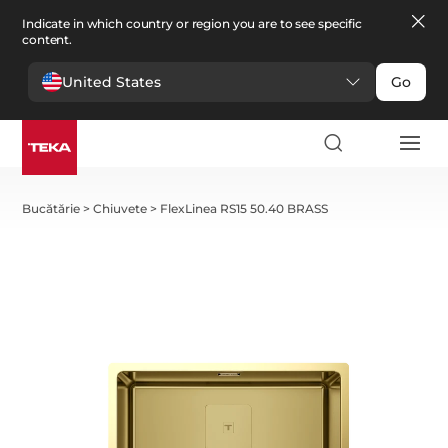
Indicate in which country or region you are to see specific
content.
United States
Go
Bucătărie
>
Chiuvete
>
FlexLinea RS15 50.40 BRASS