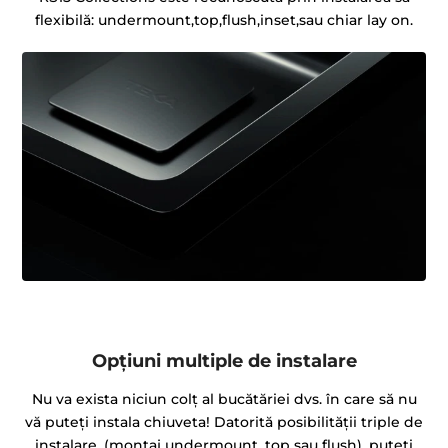
flexibilă: undermount,top,flush,inset,sau chiar lay on.
Opțiuni multiple de instalare
Nu va exista niciun colț al bucătăriei dvs. în care să nu
vă puteți instala chiuveta! Datorită posibilității triple de
instalare, (montaj undermount, top sau flush), puteți