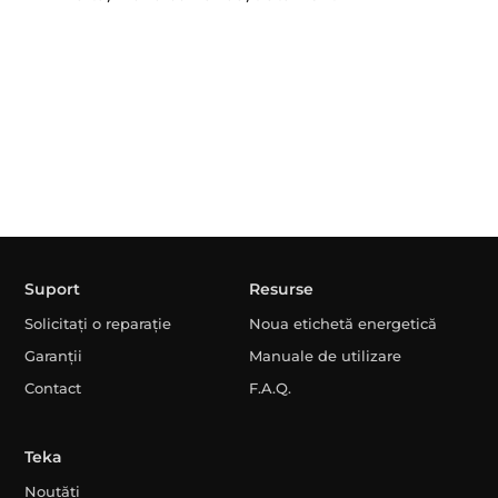
Suport
Resurse
Solicitați o reparație
Noua etichetă energetică
Garanții
Manuale de utilizare
Contact
F.A.Q.
Teka
Noutăți