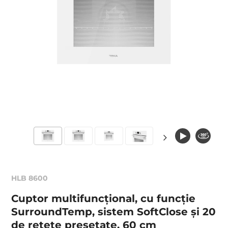
HLB 8600
Cuptor multifuncțional, cu funcţie
SurroundTemp, sistem SoftClose şi 20
de rețete presetate, 60 cm