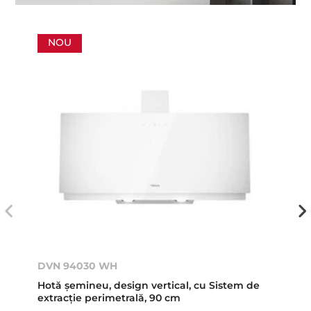
NOU
DVN 94030 WH
Hotă şemineu, design vertical, cu Sistem de
extracţie perimetrală, 90 cm