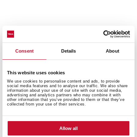
Te-ar putea interesa şi
Consent
Details
About
Instrucțiuni de instalare
Manuale
This website uses cookies
16/5000 Ghid de gătit
We use cookies to personalise content and ads, to provide
social media features and to analyse our traffic. We also share
information about your use of our site with our social media,
Fișa produsului
advertising and analytics partners who may combine it with
other information that you’ve provided to them or that they’ve
Schițe tehnice
collected from your use of their services.
Imagini la rezoluție mare
Etichetă de energie
Allow all