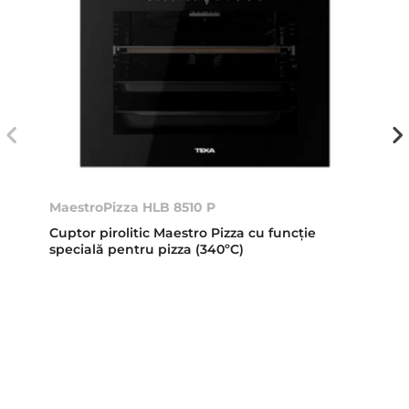
MaestroPizza HLB 8510 P
Cuptor pirolitic Maestro Pizza cu funcție
specială pentru pizza (340ºC)