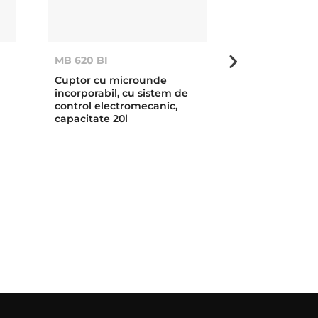
MB 620 BI
MWR 22 BI
Cuptor cu microunde
Cuptor cu mi
încorporabil, cu sistem de
încorporabil, 
control electromecanic,
ceramică, cap
capacitate 20l