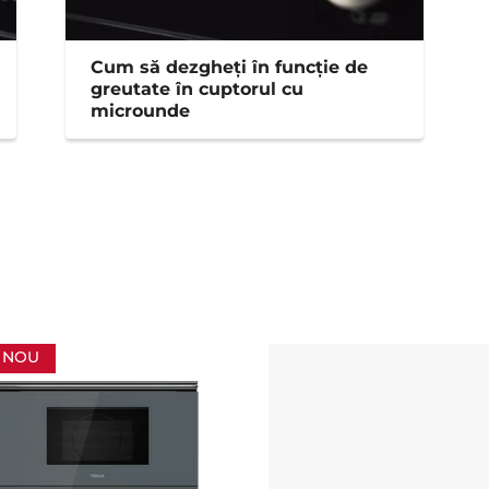
Cum să dezgheți în funcție de
greutate în cuptorul cu
microunde
NOU