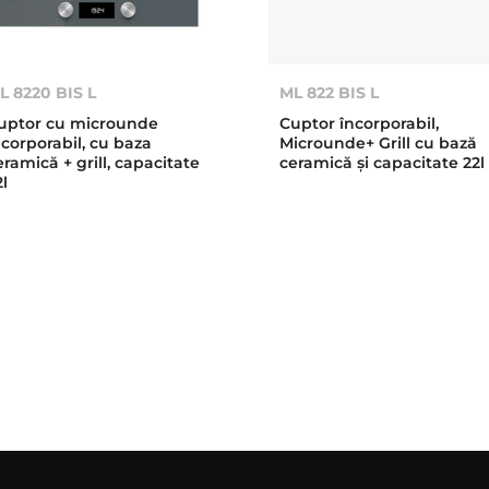
L 8220 BIS L
ML 822 BIS L
uptor cu microunde
Cuptor încorporabil,
ncorporabil, cu baza
Microunde+ Grill cu bază
eramică + grill, capacitate
ceramică şi capacitate 22l
2l