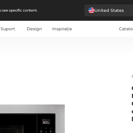
United States
 see specific content.
Suport
Design
Inspirație
Catalo