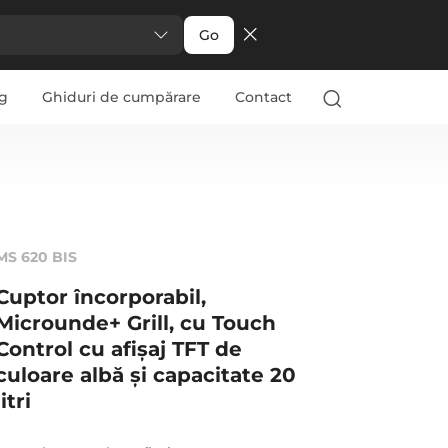
Go
g
Ghiduri de cumpărare
Contact
MS 620 BIS
Cuptor încorporabil,
Microunde+ Grill, cu Touch
Control cu afişaj TFT de
culoare albă şi capacitate 20
litri