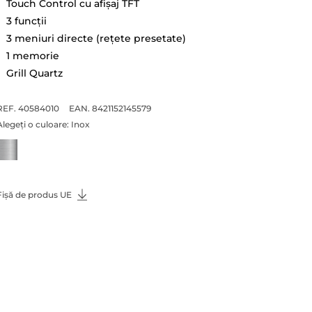
Touch Control cu afişaj TFT
3 funcţii
3 meniuri directe (reţete presetate)
1 memorie
Grill Quartz
REF. 40584010
EAN. 8421152145579
Alegeți o culoare:
Inox
Fișă de produs UE