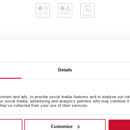
Dimensiuni exterioare
Ca
Details
Consumul de energie
Si
Accesorii
Ef
ntent and ads, to provide social media features and to analyse our tra
our social media, advertising and analytics partners who may combine it 
they’ve collected from your use of their services.
Customize