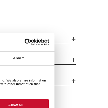
racteristici particulare
About
stem de securitate
icienta energetica
ffic. We also share information
with other information that
Allow all