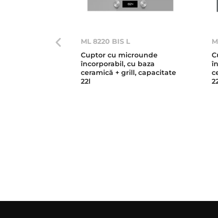
ML 8220 BIS L
M
Cuptor cu microunde
C
încorporabil, cu baza
î
ceramică + grill, capacitate
c
22l
2