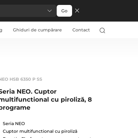
Go
g
Ghiduri de cumpărare
Contact
NEO HSB 6350 P SS
Seria NEO. Cuptor
multifunctional cu piroliză, 8
programe
Seria NEO
Cuptor multifunctional cu piroliză