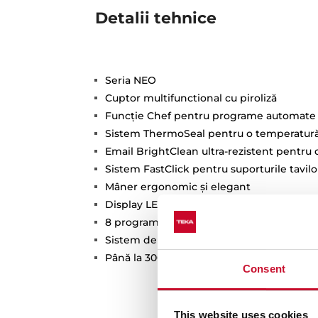
Detalii tehnice
Seria NEO
Cuptor multifunctional cu piroliză
Funcție Chef pentru programe automate
Sistem ThermoSeal pentru o temperatură s
Email BrightClean ultra-rezistent pentru 
Sistem FastClick pentru suporturile tavilo
Mâner ergonomic și elegant
Display LED de dimensiuni mari
8 programe
Sistem de curăţare DUAL: pirolitic – Hyd
Până la 300°C temperatură de preparare
Consent
This website uses cookies