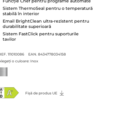
Funcție Chef pentru programe automate
Sistem ThermoSeal pentru o temperatură
stabilă în interior
Email BrightClean ultra-rezistent pentru
durabilitate superioară
Sistem FastClick pentru suporturile
tavilor
REF. 111010086
EAN. 8434778034158
Alegeți o culoare:
Inox
Fișă de produs UE