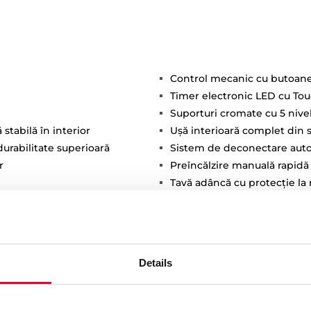
Control mecanic cu butoan
Timer electronic LED cu Tou
Suporturi cromate cu 5 nive
tabilă în interior
Uşă interioară complet din sti
durabilitate superioară
Sistem de deconectare aut
r
Preîncălzire manuală rapidă
Tavă adâncă cu protecţie la 
Ionx anti-pată
Clasă energetică: A+
roClean
Capacitate (brută/netă): 71 / 7
Details