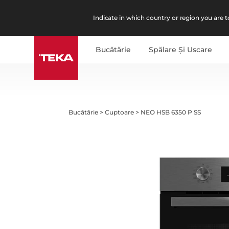
Indicate in which country or region you are to
Bucătărie
Spălare Şi Uscare
Bucătărie
>
Cuptoare
>
NEO HSB 6350 P SS