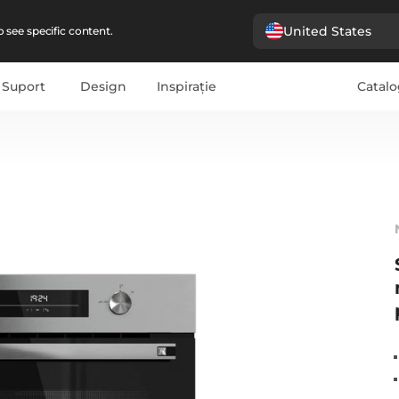
United States
 see specific content.
Suport
Design
Inspirație
Catalo