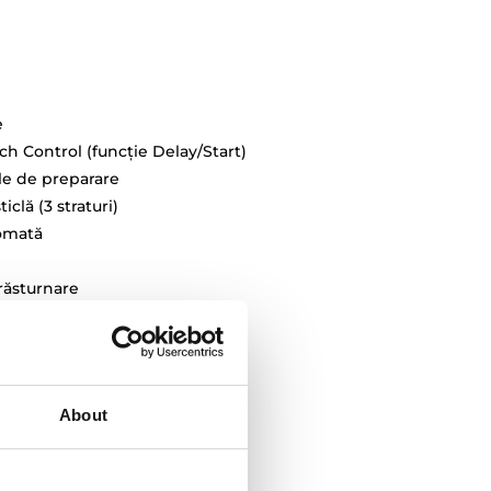
e
ch Control (funcție Delay/Start)
le de preparare
clă (3 straturi)
omată
răsturnare
0 litri
About