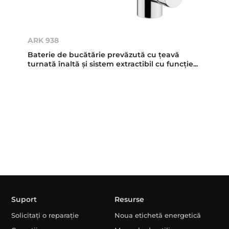
ARK 938
Baterie de bucătărie prevăzută cu ţeavă
turnată înaltă şi sistem extractibil cu funcţie...
Suport
Resurse
Solicitați o reparație
Noua etichetă energetică