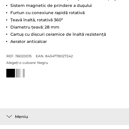
Sistem magnetic de prindere a duşului
Furtun cu conexiune rapidă rotativă
Țeavă înaltă, rotativă 360º
Diametru ţeavă: 28 mm
Cartuş cu discuri ceramice de înaltă rezistenţă
Aerator anticalcar
REF. 116020015
EAN. 8434778027242
Alegeți o culoare:
Negru
Meniu