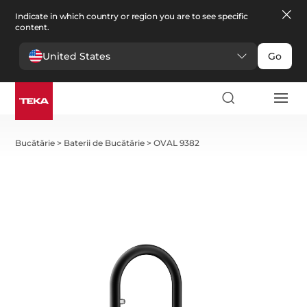
Indicate in which country or region you are to see specific
content.
United States
Go
Bucătărie
>
Baterii de Bucătărie
>
OVAL 9382