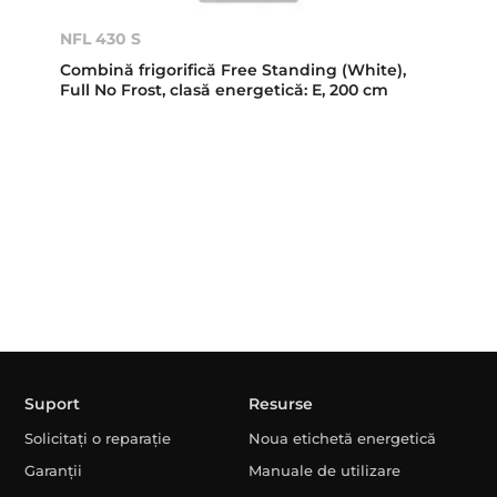
NFL 430 S
Combină frigorifică Free Standing (White),
Full No Frost, clasă energetică: E, 200 cm
Suport
Resurse
Solicitați o reparație
Noua etichetă energetică
Garanții
Manuale de utilizare