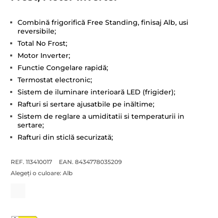
Combină frigorifică Free Standing, finisaj Alb, usi
reversibile;
Total No Frost;
Motor Inverter;
Functie Congelare rapidă;
Termostat electronic;
Sistem de iluminare interioară LED (frigider);
Rafturi si sertare ajusatbile pe inăltime;
Sistem de reglare a umiditatii si temperaturii in
sertare;
Rafturi din sticlă securizată;
REF. 113410017
EAN. 8434778035209
Alegeți o culoare:
Alb