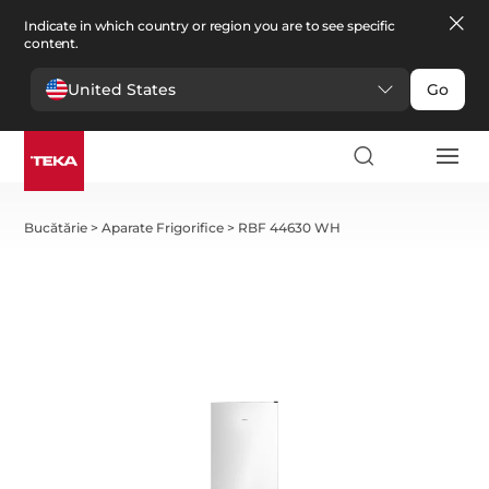
Indicate in which country or region you are to see specific
content.
United States
Go
Bucătărie
>
Aparate Frigorifice
>
RBF 44630 WH