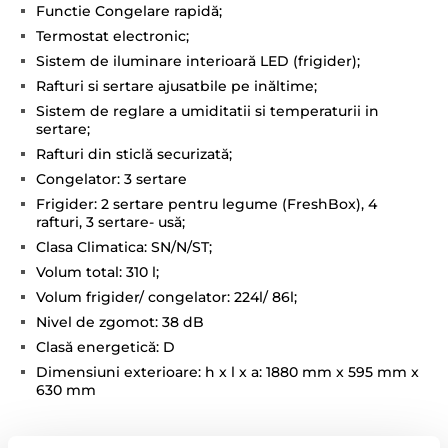
Functie Congelare rapidă;
Termostat electronic;
Sistem de iluminare interioară LED (frigider);
Rafturi si sertare ajusatbile pe inăltime;
Sistem de reglare a umiditatii si temperaturii in
sertare;
Rafturi din sticlă securizată;
Congelator: 3 sertare
Frigider: 2 sertare pentru legume (FreshBox), 4
rafturi, 3 sertare- usă;
Clasa Climatica: SN/N/ST;
Volum total: 310 l;
Volum frigider/ congelator: 224l/ 86l;
Nivel de zgomot: 38 dB
Clasă energetică: D
Dimensiuni exterioare: h x l x a: 1880 mm x 595 mm x
630 mm