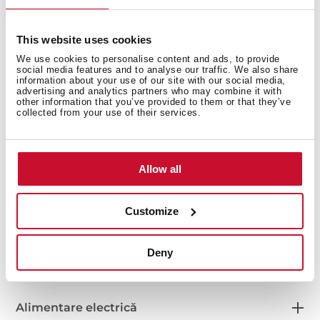
Dimensiuni interioare
This website uses cookies
We use cookies to personalise content and ads, to provide
social media features and to analyse our traffic. We also share
Dimensiuni exterioare
information about your use of our site with our social media,
advertising and analytics partners who may combine it with
other information that you’ve provided to them or that they’ve
collected from your use of their services.
Măsuri de montare
Allow all
Customize
Fișa produsului
Deny
Alimentare electrică