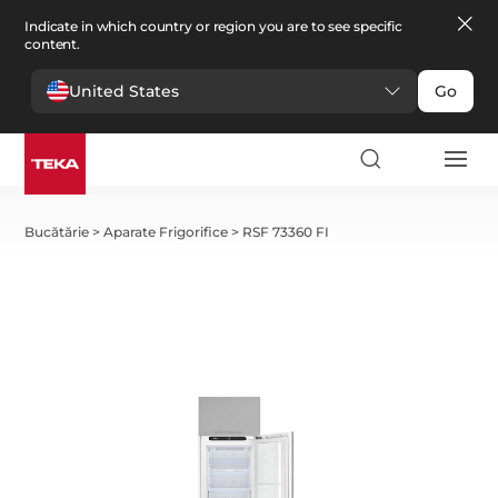
Indicate in which country or region you are to see specific
content.
United States
Go
Bucătărie
>
Aparate Frigorifice
>
RSF 73360 FI