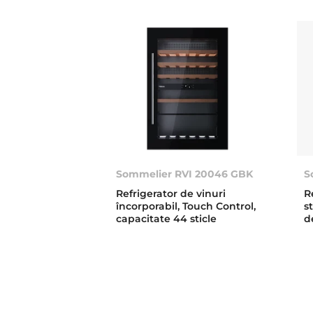
Sommelier RVI 20046 GBK
S
Refrigerator de vinuri
R
încorporabil, Touch Control,
s
capacitate 44 sticle
d