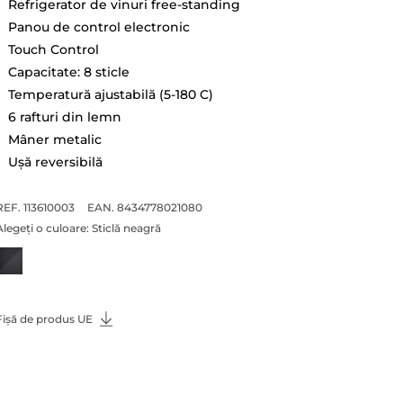
Refrigerator de vinuri free-standing
Panou de control electronic
Touch Control
Capacitate: 8 sticle
Temperatură ajustabilă (5-180 C)
6 rafturi din lemn
Mâner metalic
Uşă reversibilă
REF. 113610003
EAN. 8434778021080
Alegeți o culoare:
Sticlă neagră
Fișă de produs UE