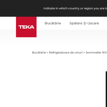
Indicate in which country or region you are to
Bucătărie
Spălare Şi Uscare
Bucătărie
>
Refrigeratoare de vinuri
>
Sommelier RV