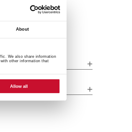
About
ffic. We also share information
with other information that
ăsuri de montare
Allow all
racteristici particulare