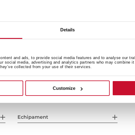
uloare albă)
Details
ntent and ads, to provide social media features and to analyse our tra
our social media, advertising and analytics partners who may combine it 
Dimensiuni exterioare
M
they’ve collected from your use of their services.
Customize
Alimentare electrică
Ca
Echipament