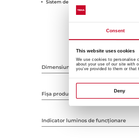
Sistem de iluminare interioară: LED (de c
Consent
This website uses cookies
We use cookies to personalise co
about your use of our site with 
Dimensiuni interioare
you’ve provided to them or that 
Deny
Fișa produsului
Indicator luminos de funcționare