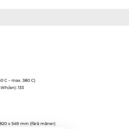
60 C – max. 380 C)
Wh/an): 133
x 820 x 549 mm (fără mâner)