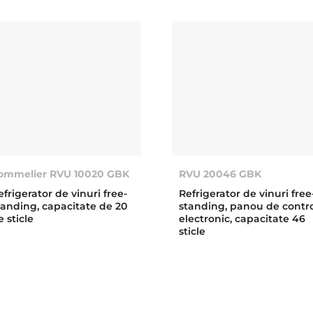
ommelier RVU 10020 GBK
RVU 20046 GBK
efrigerator de vinuri free-
Refrigerator de vinuri free
tanding, capacitate de 20
standing, panou de contr
e sticle
electronic, capacitate 46
sticle