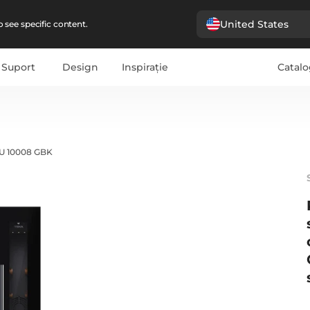
United States
 see specific content.
Suport
Design
Inspirație
Catalo
U 10008 GBK