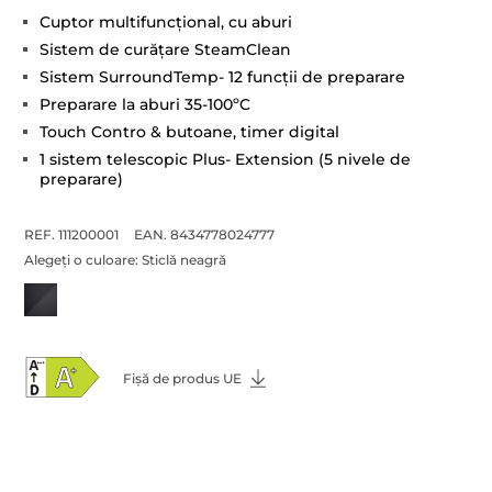
Cuptor multifuncţional, cu aburi
Sistem de curăţare SteamClean
Sistem SurroundTemp- 12 funcţii de preparare
Preparare la aburi 35-100ºC
Touch Contro & butoane, timer digital
1 sistem telescopic Plus- Extension (5 nivele de
preparare)
REF. 111200001
EAN. 8434778024777
Alegeți o culoare:
Sticlă neagră
Fișă de produs UE