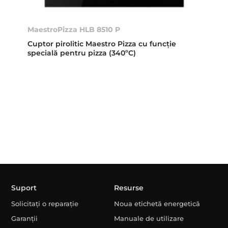
MaestroPizza HLB 8510 P
Cuptor pirolitic Maestro Pizza cu funcție
specială pentru pizza (340ºC)
Suport
Resurse
Solicitați o reparație
Noua etichetă energetică
Garanții
Manuale de utilizare