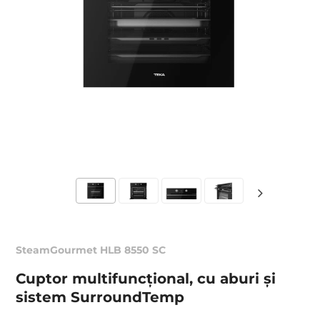
SteamGourmet HLB 8550 SC
Cuptor multifuncţional, cu aburi și
sistem SurroundTemp