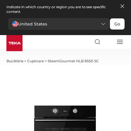
Indicate in which country or region you are to see specific
content.
United States
Go
Bucătărie
>
Cuptoare
>
SteamGourmet HLB 8550 SC