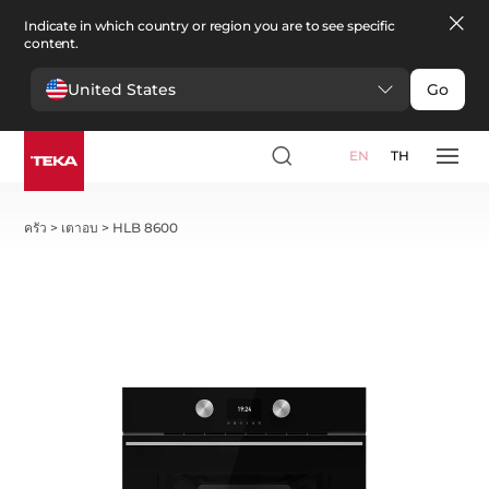
Indicate in which country or region you are to see specific
content.
United States
Go
EN
TH
ครัว
>
เตาอบ
>
HLB 8600