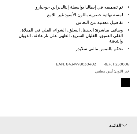
تم تصميمه في إيطاليا بواسطة إيتالديزاين جوجيارو
لمسة نهائية حصرية باللون الأسود غير اللامع
تفاصيل معدنية من النحاس
وظائف مباشرة: الحفظ، السلق، الشواء، القلي في المقلاة،
القلي العميق، الغليان السريع، الطهي على نار هادئة، الذوبان
والتدفئة
تحكم باللمس مالتي سلايدر
EAN. 8434778030402
REF. 112500061
اختر اللون:
أسود مطفي
القائمة