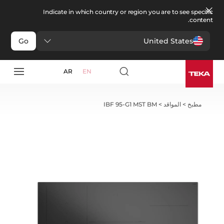
Indicate in which country or region you are to see specific
content.
United States
Go
AR
EN
مطبخ
>
المواقد
>
IBF 95-G1 MST BM