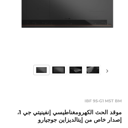
IBF 95-G1 MST BM
موقد الحث الكهرومغناطيسي إنفينيتي جي 1،
إصدار خاص من إيتالديزاين جوجيارو