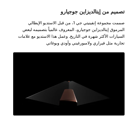
تصميم من إيتالديزاين جوجيارو
صممت مجموعة إنفينيتي جي 1، من قبل الاستديو الإيطالي
المرموق إيتالديزاين جوجيارو، المعروف عالمياً بتصميمه لبعض
السيارات الأكثر شهرة في التاريخ. وعمل هذا الاستديو مع علامات
تجارية مثل فيراري ولامبورغيني وأودي وبوغاتي