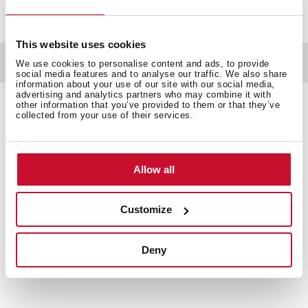
This website uses cookies
Документация
We use cookies to personalise content and ads, to provide
social media features and to analyse our traffic. We also share
information about your use of our site with our social media,
advertising and analytics partners who may combine it with
other information that you’ve provided to them or that they’ve
collected from your use of their services.
Технически детайли
Allow all
Рамо за душ
Customize
Материал: месинг
Покритие: хром
Дължина: 40 см / R 22 мм
Deny
Резба 1/2"