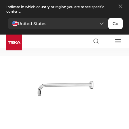
Indicate in which country or region you are to see specific
content.
United States
Go