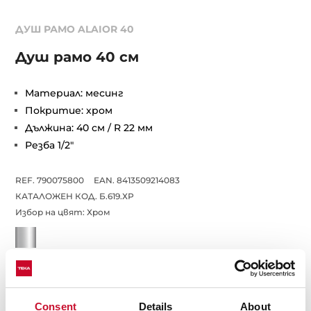
ДУШ РАМО ALAIOR 40
Душ рамо 40 см
Материал: месинг
Покритие: хром
Дължина: 40 см / R 22 мм
Резба 1/2"
REF. 790075800
EAN. 8413509214083
КАТАЛОЖЕН КОД. Б.619.ХР
Избор на цвят:
Хром
Цена. 99,00 лева с ДДС
50,62 евро с ДДС
Consent
Details
About