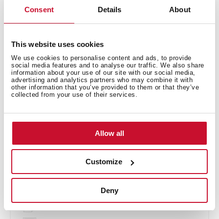
Consent
Details
About
This website uses cookies
We use cookies to personalise content and ads, to provide
social media features and to analyse our traffic. We also share
information about your use of our site with our social media,
advertising and analytics partners who may combine it with
other information that you’ve provided to them or that they’ve
collected from your use of their services.
SteakMaster
REF. 111000037
КАТАЛОЖЕН КОД. Е.2016.ЧЕ
Allow all
Инструкции за монтаж
Ръководство
Customize
Съвети/програми за готвене
Продуктова карта
Deny
Обща монтажна схема