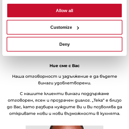
Почтеност
Allow all
Customize
Deny
Ние сме с Вас
Наша отговорност и задължение е да бъдете
винаги удовлетворени.
С нашите клиенти винаги поддържаме
отговорен, ясен и прозрачен диалог. „Тека“ е близо
до Вас, като разбира нуждите Ви и Ви позволява да
откривате нови и нови възможности в кухнята.