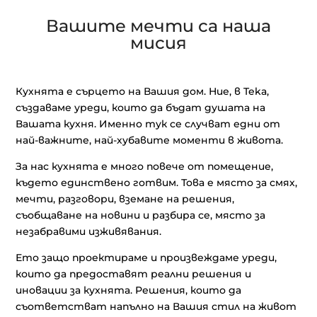
Вашите мечти са наша
мисия
Кухнята е сърцето на Вашия дом. Ние, в Teka,
създаваме уреди, които да бъдат душата на
Вашата кухня. Именно тук се случват едни от
най-важните, най-хубавите моменти в живота.
За нас кухнята е много повече от помещение,
където единствено готвим. Това е място за смях,
мечти, разговори, вземане на решения,
съобщаване на новини и разбира се, място за
незабравими изживявания.
Ето защо проектираме и произвеждаме уреди,
които да предоставят реални решения и
иновации за кухнята. Решения, които да
съответстват напълно на Вашия стил на живот