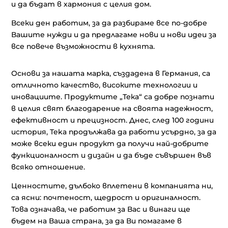
и да бъдат в хармония с целия дом.
Всеки ден работим, за да разбираме все по-добре
Вашите нужди и да предлагаме нови и нови идеи за
все повече възможности в кухнята.
Основи за нашата марка, създадена в Германия, са
отличното качество, високите технологии и
иновациите. Продуктите „Тека“ са добре познати
в целия свят благодарение на своята надежност,
ефективност и прецизност. Днес, след 100 години
история, Teka продължава да работи усърдно, за да
може всеки един продукт да получи най-добрите
функционалност и дизайн и да бъде съвършен във
всяко отношение.
Ценностите, дълбоко вплетени в компанията ни,
са ясни: почтеност, щедрост и оригиналност.
Това означава, че работим за Вас и винаги ще
бъдем на Ваша страна, за да Ви помагаме в