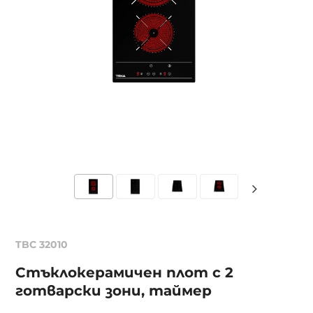
TBC 32010
Стъклокерамичен плот с 2
готварски зони, таймер