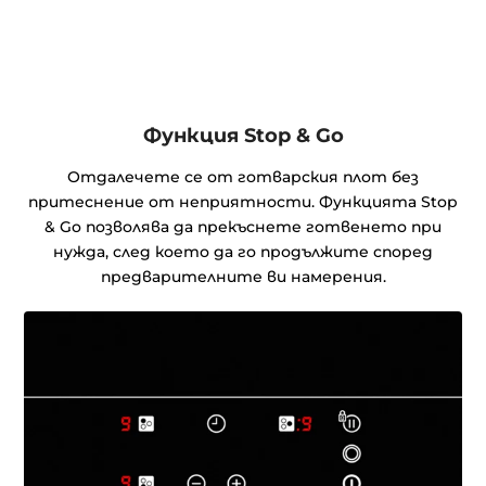
Функция Stop & Go
Отдалечете се от готварския плот без
притеснение от неприятности. Функцията Stop
& Go позволява да прекъснете готвенето при
нужда, след което да го продължите според
предварителните ви намерения.