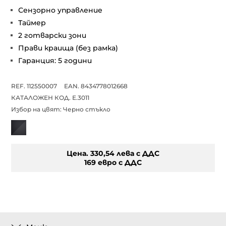
Сензорно управление
Таймер
2 готварски зони
Прави краища (без рамка)
Гаранция: 5 години
REF. 112550007
EAN. 8434778012668
КАТАЛОЖЕН КОД. Е.3011
Избор на цвят:
Черно стъкло
Цена. 330,54 лева с ДДС
169 евро с ДДС