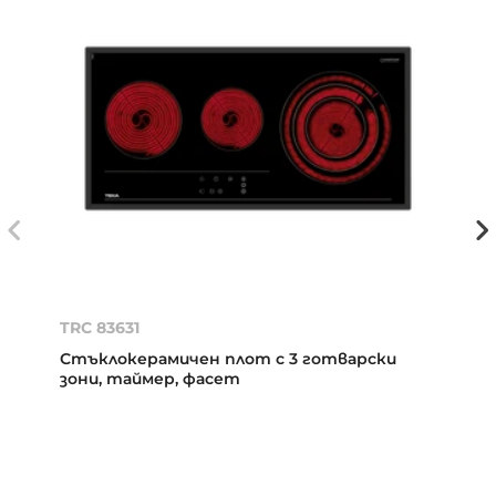
TRC 83631
Стъклокерамичен плот с 3 готварски
зони, таймер, фасет