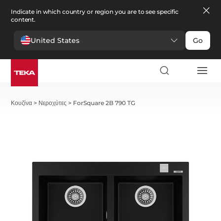
Indicate in which country or region you are to see specific
content.
United States
Go
Κουζίνα
>
Νεροχύτες
>
ForSquare 2B 790 TG