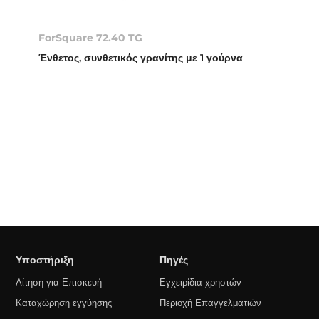
ForSquare 72.40 TG
Ένθετος, συνθετικός γρανίτης με 1 γούρνα
Υποστήριξη
Πηγές
Αίτηση για Επισκευή
Εγχειρίδια χρηστών
Καταχώρηση εγγύησης
Περιοχή Επαγγελματιών