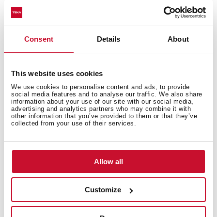
Consent
Details
About
Εξωτερικές διαστάσεις
This website uses cookies
We use cookies to personalise content and ads, to provide
social media features and to analyse our traffic. We also share
Κύριο μπολ
information about your use of our site with our social media,
advertising and analytics partners who may combine it with
other information that you’ve provided to them or that they’ve
collected from your use of their services.
Αλλα χαρακτηριστικά
Allow all
Customize
Οι υπολοιποι