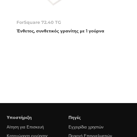
ForSquare 72.40 TG
Ένθετος, συνθετικός γρανίτης με 1 γούρνα
Υποστήριξη
Πηγές
Αίτηση για Επισκευή
Εγχειρίδια χρηστών
Καταχώρηση εγγύησης
Περιοχή Επαγγελματιών