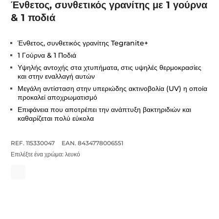
Ένθετος, συνθετικός γρανίτης με 1 γούρνα
& 1 ποδιά
Ένθετος, συνθετικός γρανίτης Tegranite+
1 Γούρνα & 1 Ποδιά
Υψηλής αντοχής στα χτυπήματα, στις υψηλές θερμοκρασίες
και στην εναλλαγή αυτών
Μεγάλη αντίσταση στην υπεριώδης ακτινοβολία (UV) η οποία
προκαλεί αποχρωματισμό
Επιφάνεια που αποτρέπει την ανάπτυξη βακτηριδιών και
καθαρίζεται πολύ εύκολα
REF. 115330047
EAN. 8434778006551
Επιλέξτε ένα χρώμα:
λευκό