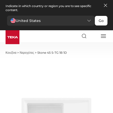
Indicate in which country or region you are to see specific
content.
United States
Go
Κουζίνα
>
Νεροχύτες
>
Stone 45 S-TG 1B 1D