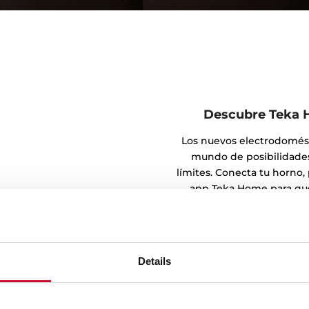
Descubre Teka H
Los nuevos electrodomést
mundo de posibilidades
límites. Conecta tu horno,
app Teka Home para qu
Details