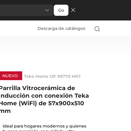
Go
Descarga de catálogos
NUEVO
Teka Home IZF 99770 MST
Parrilla Vitrocerámica de
Inducción con conexión Teka
Home (WiFi) de 57x900x510
mm
Ideal para hogares modernos y quienes