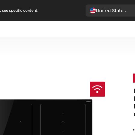
United States
 see specific content.