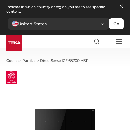
Indicate in which country or region you are to see specific
content.
United States
Go
Cocina
>
Parrillas
>
DirectSense IZF 68700 MST