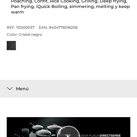
Poaching, Confit, Rice Cooking, Grilling, Deep frying,
Pan frying, iQuick Boiling, simmering, melting y keep
warm
REF. 112500037
EAN. 8434778016208
Color:
Cristal negro
Menú