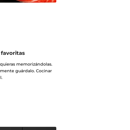
favoritas
e quieras memorizándolas.
emente guárdalo. Cocinar
l.