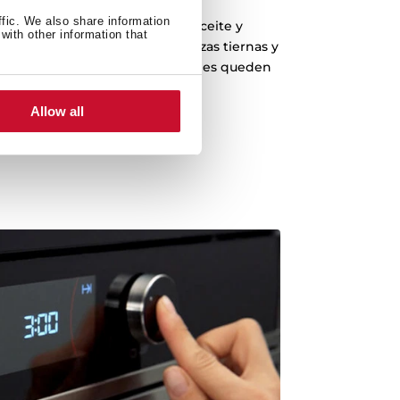
ffic. We also share information
 permite cocinar con muy poco aceite y
with other information that
ientes. Podrás hacer desde pizzas tiernas y
s temperaturas para que los bordes queden
s, a patatas fritas o tortillas.
Allow all