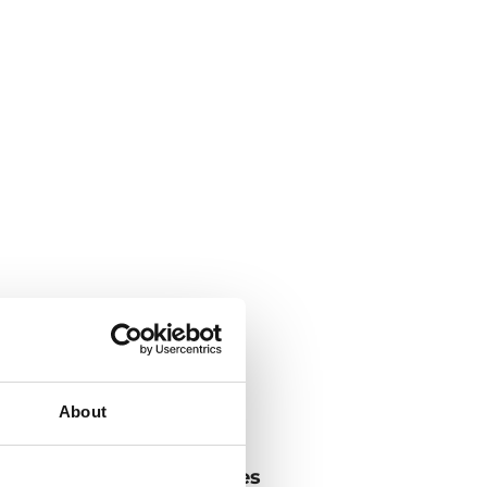
About
ás crujientes y saludables