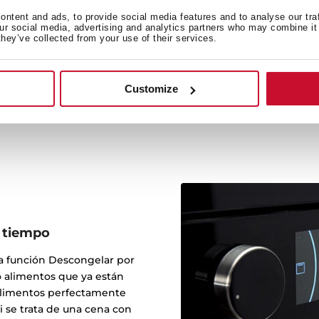
ntent and ads, to provide social media features and to analyse our tra
El plato tostador te
our social media, advertising and analytics partners who may combine it 
obteniendo resultados cruj
they’ve collected from your use of their services.
jugosas, alcanzando alta
bien tostado
Customize
 tiempo
la función Descongelar por
o alimentos que ya están
alimentos perfectamente
si se trata de una cena con