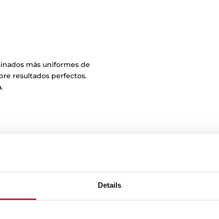
ocinados más uniformes de
pre resultados perfectos.
.
Details
Tus platos m