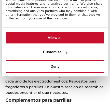
social media features and to analyse our traffic. We also share
Complementos de cocina de Teka
information about your use of our site with our social media,
advertising and analytics partners who may combine it with
other information that you’ve provided to them or that they’ve
collected from your use of their services.
Con el uso o el paso del tiempo, los electrodomésticos
pueden necesitar algún recambio en sus piezas. En
Teka prevemos esa necesidad, por eso ofrecemos una
Allow all
gran cantidad de recambios para electrodomésticos
Teka fabricados y diseñados por nosotros, garantizando
Customize
siempre la máxima calidad.
Tipos de recambios disponibles en Teka
Deny
En Teka tenemos diferentes tipos de recambios para
cada uno de los electrodomésticos: Repuestos para
fregaderos o parrillas. En nuestra sección de recambios
puedes encontrar el que necesites.
Complementos para parrillas